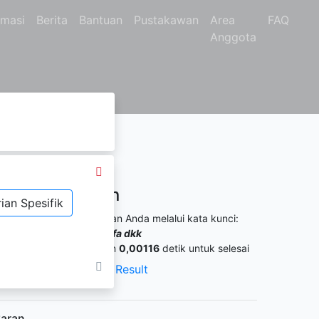
rmasi
Berita
Bantuan
Pustakawan
Area
FAQ
Anggota
Hasil Pencarian
ian Spesifik
itemukan
2
dari pencarian Anda melalui kata kunci:
engarang :
Elita Duatnofa dkk
ermintaan membutuhkan
0,00116
detik untuk selesai
XML Result
JSON Result
aran