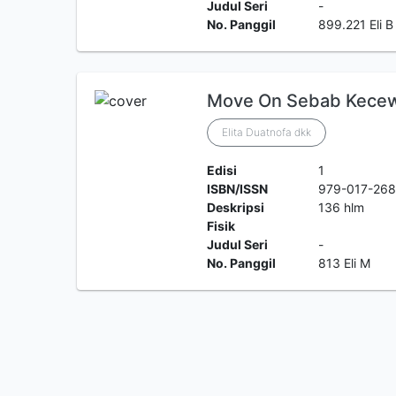
Judul Seri
-
No. Panggil
899.221 Eli B
Move On Sebab Kecewa
Elita Duatnofa dkk
Edisi
1
ISBN/ISSN
979-017-268
Deskripsi
136 hlm
Fisik
Judul Seri
-
No. Panggil
813 Eli M