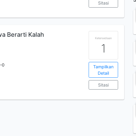
Sitasi
 Berarti Kalah
Ketersediaan
1
-0
Tampilkan
Detail
Sitasi