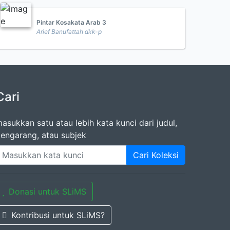
Pintar Kosakata Arab 3
Arief Banufattah dkk-p
Cari
asukkan satu atau lebih kata kunci dari judul,
engarang, atau subjek
Cari Koleksi
Donasi untuk SLiMS
Kontribusi untuk SLiMS?