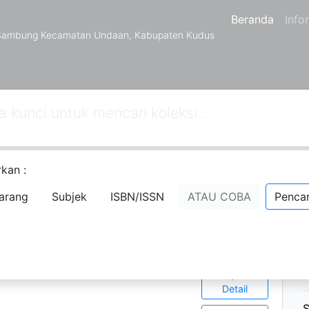
Beranda
Info
 Sambung Kecamatan Undaan, Kabupaten Kudus
kan :
arang
Subjek
ISBN/ISSN
ATAU COBA
Pencar
Ketersediaan
D
1
P
P
31-96-9
Tampilkan
Detail
S