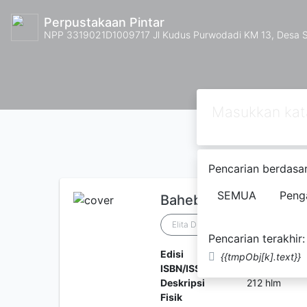
Perpustakaan Pintar
NPP 3319021D1009717 Jl Kudus Purwodadi KM 13, Desa
Pencarian berdasar
SEMUA
Peng
Bahebbak, Kay!
Elita Duatnofa dkk
Pencarian terakhir:
Edisi
1
{{tmpObj[k].text}}
ISBN/ISSN
978-602-57
Deskripsi
212 hlm
Fisik