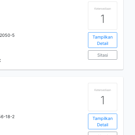
Ketersediaan
1
-2050-5
Tampilkan
Detail
Sitasi
C
Ketersediaan
1
56-18-2
Tampilkan
Detail