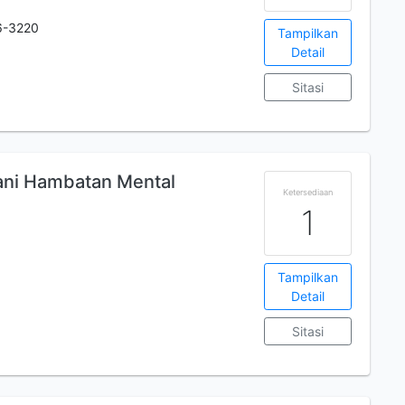
6-3220
Tampilkan
Detail
Sitasi
ani Hambatan Mental
Ketersediaan
1
Tampilkan
Detail
Sitasi