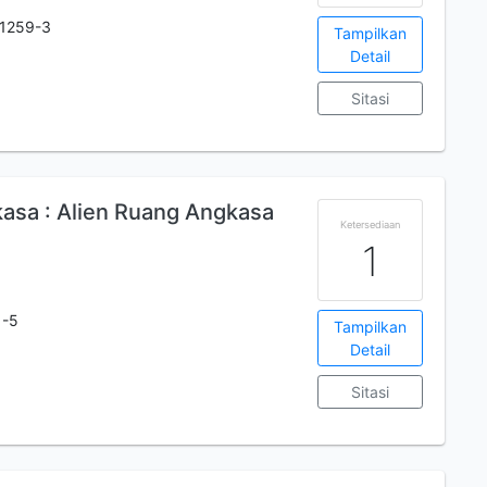
1259-3
Tampilkan
Detail
Sitasi
asa : Alien Ruang Angkasa
Ketersediaan
1
1-5
Tampilkan
Detail
Sitasi