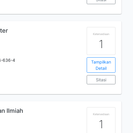
ter
Ketersediaan
1
4-636-4
Tampilkan
Detail
Sitasi
n Ilmiah
Ketersediaan
1