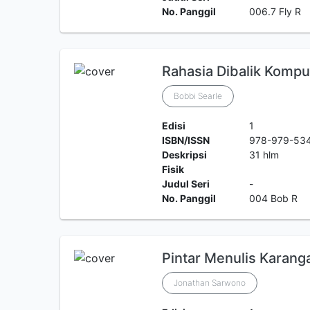
No. Panggil
006.7 Fly R
Rahasia Dibalik Kompu
Bobbi Searle
Edisi
1
ISBN/ISSN
978-979-53
Deskripsi
31 hlm
Fisik
Judul Seri
-
No. Panggil
004 Bob R
Pintar Menulis Karanga
Jonathan Sarwono