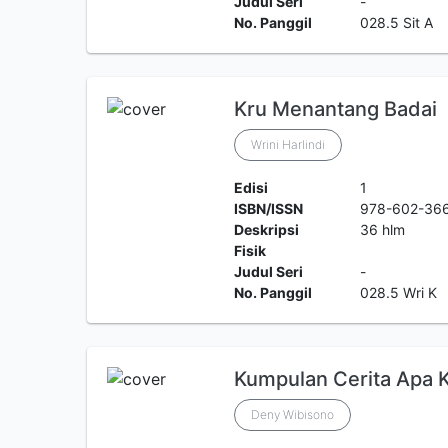
Judul Seri
-
No. Panggil
028.5 Sit A
Kru Menantang Badai
Wrini Harlindi
Edisi
1
ISBN/ISSN
978-602-36
Deskripsi
36 hlm
Fisik
Judul Seri
-
No. Panggil
028.5 Wri K
Kumpulan Cerita Apa 
Deny Wibisono