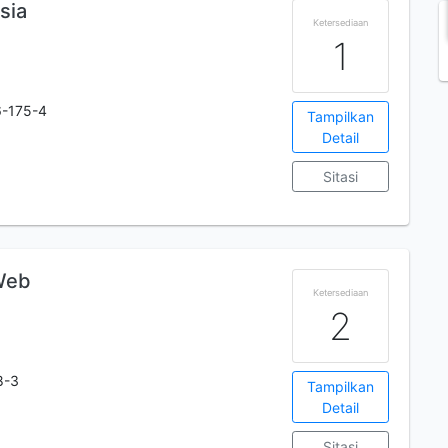
sia
Ketersediaan
1
-175-4
Tampilkan
Detail
Sitasi
 Web
Ketersediaan
2
8-3
Tampilkan
Detail
Sitasi