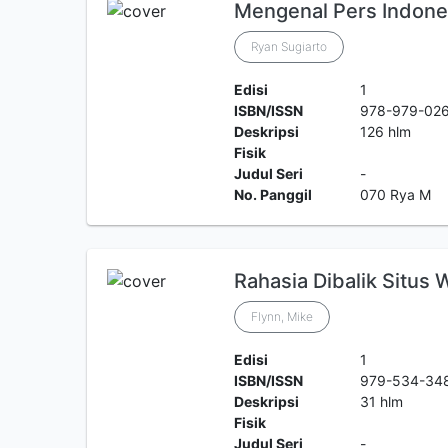
Mengenal Pers Indone
Ryan Sugiarto
Edisi
1
ISBN/ISSN
978-979-026
Deskripsi
126 hlm
Fisik
Judul Seri
-
No. Panggil
070 Rya M
Rahasia Dibalik Situs
Flynn, Mike
Edisi
1
ISBN/ISSN
979-534-34
Deskripsi
31 hlm
Fisik
Judul Seri
-