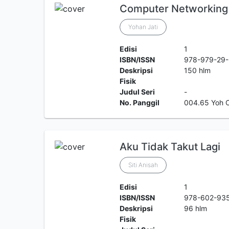
Computer Networking
Yohan Jati
Edisi
1
ISBN/ISSN
978-979-29
Deskripsi
150 hlm
Fisik
Judul Seri
-
No. Panggil
004.65 Yoh 
Aku Tidak Takut Lagi
Siti Anisah
Edisi
1
ISBN/ISSN
978-602-93
Deskripsi
96 hlm
Fisik