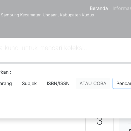
Beranda
Informas
a Sambung Kecamatan Undaan, Kabupaten Kudus
kan :
kutnya
Hal. Akhir
arang
Subjek
ISBN/ISSN
ATAU COBA
Pencar
D
N
P
ngan Naskah
Ketersediaan
3
S