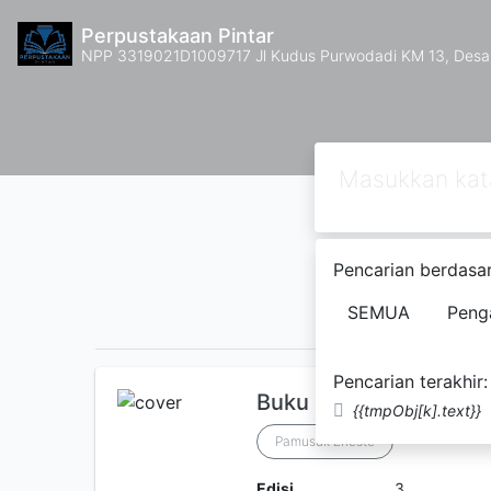
Perpustakaan Pintar
NPP 3319021D1009717 Jl Kudus Purwodadi KM 13, Des
Pencarian berdasar
1
2
Beri
SEMUA
Peng
Pencarian terakhir:
Buku Pintar Penyunti
{{tmpObj[k].text}}
Pamusuk Eneste
Edisi
3