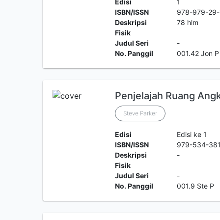
Edisi
1
ISBN/ISSN
978-979-29-
Deskripsi
78 hlm
Fisik
Judul Seri
-
No. Panggil
001.42 Jon P
Penjelajah Ruang Angk
Steve Parker
Edisi
Edisi ke 1
ISBN/ISSN
979-534-38
Deskripsi
-
Fisik
Judul Seri
-
No. Panggil
001.9 Ste P