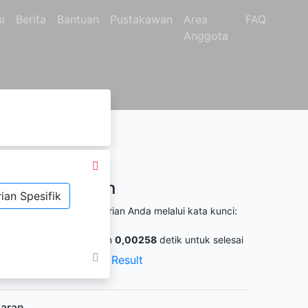
i
Berita
Bantuan
Pustakawan
Area
FAQ
Anggota
Hasil Pencarian
ian Spesifik
itemukan
90
dari pencarian Anda melalui kata kunci:
o. Panggil :
0
ermintaan membutuhkan
0,00258
detik untuk selesai
XML Result
JSON Result
aran