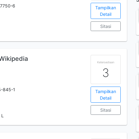
-7750-6
Tampilkan
Detail
Sitasi
Wikipedia
Ketersediaan
3
5-845-1
Tampilkan
Detail
Sitasi
 L