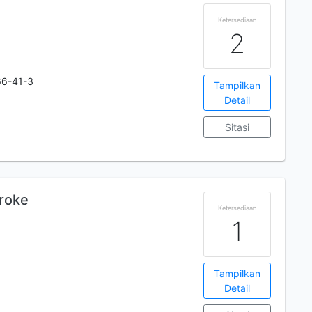
Ketersediaan
2
66-41-3
Tampilkan
Detail
Sitasi
troke
Ketersediaan
1
Tampilkan
Detail