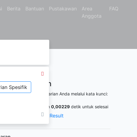
i
Berita
Bantuan
Pustakawan
Area
FAQ
Anggota
Hasil Pencarian
ian Spesifik
itemukan
469
dari pencarian Anda melalui kata kunci:
o. Panggil :
6
ermintaan membutuhkan
0,00229
detik untuk selesai
XML Result
JSON Result
aran