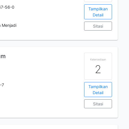
47-56-0
Tampilkan
Detail
n Menjadi
Sitasi
um
Ketersediaan
2
-7
Tampilkan
Detail
Sitasi