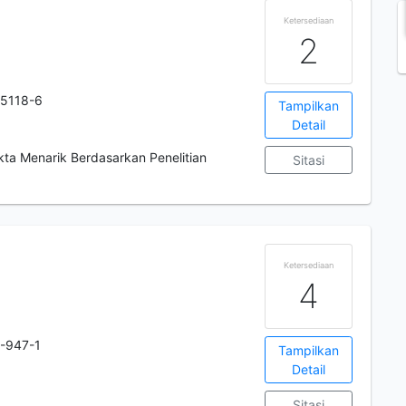
Ketersediaan
2
5118-6
Tampilkan
Detail
ta Menarik Berdasarkan Penelitian
Sitasi
Ketersediaan
4
-947-1
Tampilkan
Detail
Sitasi