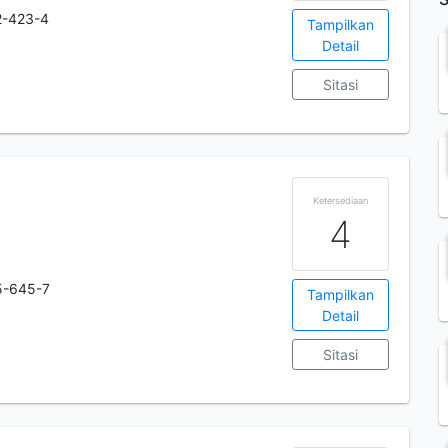
2-423-4
Tampilkan
Detail
Sitasi
Ketersediaan
4
5-645-7
Tampilkan
Detail
Sitasi