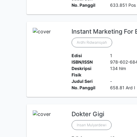
No. Panggil
633.851 Pos
Instant Marketing For
Ardhi Ridwansyah
Edisi
1
ISBN/ISSN
978-602-68
Deskripsi
134 hlm
Fisik
Judul Seri
-
No. Panggil
658.81 Ard I
Dokter Gigi
Insan Mulyardewi