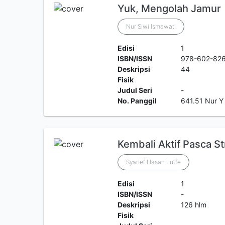
Yuk, Mengolah Jamur
Nur Siwi Ismawati
Edisi
1
ISBN/ISSN
978-602-82
Deskripsi
44
Fisik
Judul Seri
-
No. Panggil
641.51 Nur Y
Kembali Aktif Pasca S
Syarief Hasan Lutfe
Edisi
1
ISBN/ISSN
-
Deskripsi
126 hlm
Fisik