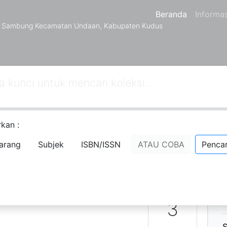
Beranda
Informas
a Sambung Kecamatan Undaan, Kabupaten Kudus
kan :
Berikutnya
Hal. Akhir
arang
Subjek
ISBN/ISSN
ATAU COBA
Pencar
D
N
P
Ketersediaan
3
S