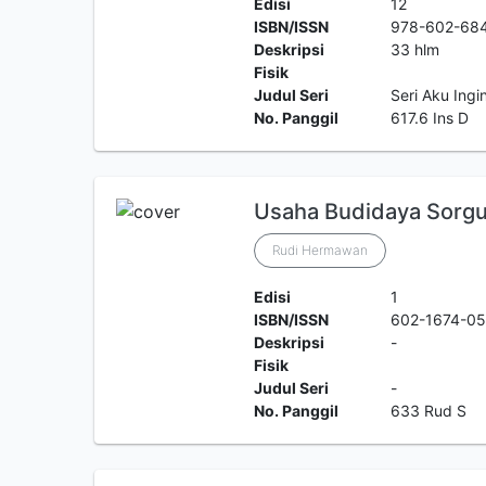
Edisi
12
ISBN/ISSN
978-602-68
Deskripsi
33 hlm
Fisik
Judul Seri
Seri Aku Ingi
No. Panggil
617.6 Ins D
Usaha Budidaya Sorg
Rudi Hermawan
Edisi
1
ISBN/ISSN
602-1674-05
Deskripsi
-
Fisik
Judul Seri
-
No. Panggil
633 Rud S