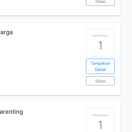
Sitasi
arga
Ketersediaan
1
Tampilkan
Detail
Sitasi
arenting
Ketersediaan
1