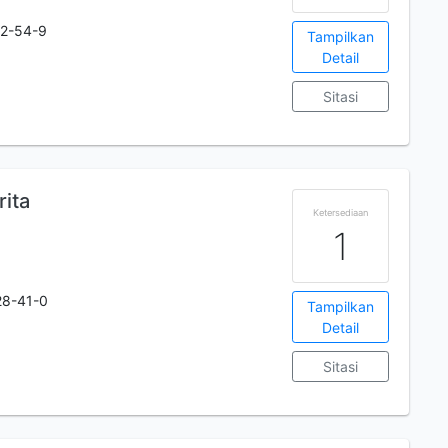
2-54-9
Tampilkan
Detail
Sitasi
rita
Ketersediaan
1
28-41-0
Tampilkan
Detail
Sitasi