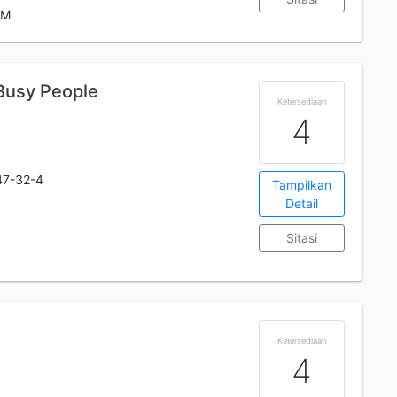
 M
 Busy People
Ketersediaan
4
47-32-4
Tampilkan
Detail
Sitasi
Ketersediaan
4