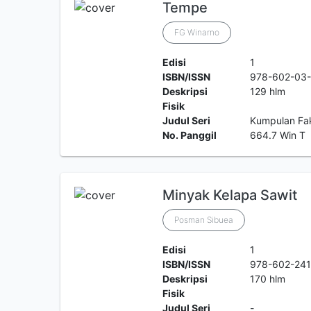
Tempe
FG Winarno
Edisi
1
ISBN/ISSN
978-602-03-
Deskripsi
129 hlm
Fisik
Judul Seri
Kumpulan Fak
No. Panggil
664.7 Win T
Minyak Kelapa Sawit
Posman Sibuea
Edisi
1
ISBN/ISSN
978-602-241
Deskripsi
170 hlm
Fisik
Judul Seri
-