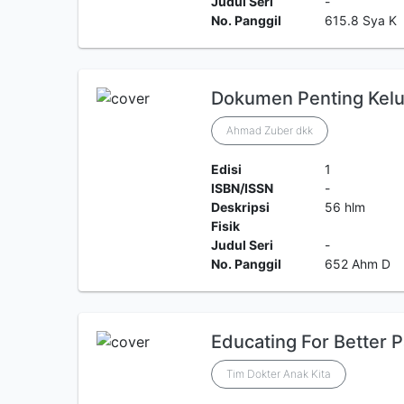
Judul Seri
-
No. Panggil
615.8 Sya K
Dokumen Penting Kelu
Ahmad Zuber dkk
Edisi
1
ISBN/ISSN
-
Deskripsi
56 hlm
Fisik
Judul Seri
-
No. Panggil
652 Ahm D
Educating For Better P
Tim Dokter Anak Kita