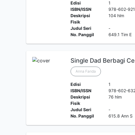
Edisi
1
ISBN/ISSN
978-602-921
Deskripsi
104 hlm
Fisik
Judul Seri
-
No. Panggil
649.1 Tim E
Single Dad Berbagi Ce
Anna Farida
Edisi
1
ISBN/ISSN
978-602-63
Deskripsi
76 hlm
Fisik
Judul Seri
-
No. Panggil
615.8 Ann S