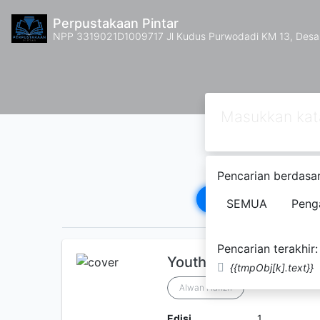
Perpustakaan Pintar
NPP 3319021D1009717 Jl Kudus Purwodadi KM 13, Des
Pencarian berdasar
1
2
3
4
5
SEMUA
Peng
Pencarian terakhir:
Youth Leadership
{{tmpObj[k].text}}
Alwan Hafizh
Edisi
1