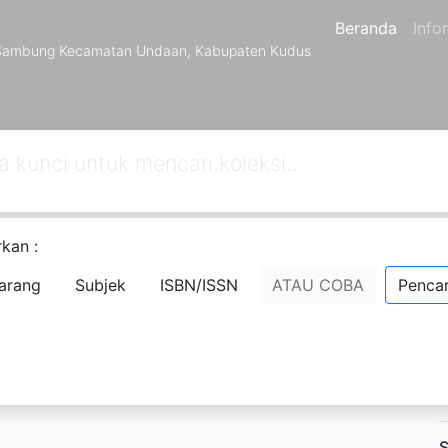
Beranda
Info
 Sambung Kecamatan Undaan, Kabupaten Kudus
kan :
arang
Subjek
ISBN/ISSN
ATAU COBA
Pencar
D
P
P
S