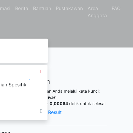
rmasi
Berita
Bantuan
Pustakawan
Area
FAQ
Anggota
Hasil Pencarian
ian Spesifik
itemukan
0
dari pencarian Anda melalui kata kunci:
engarang :
M. Thoha Anwar
ermintaan membutuhkan
0,00064
detik untuk selesai
XML Result
JSON Result
aran