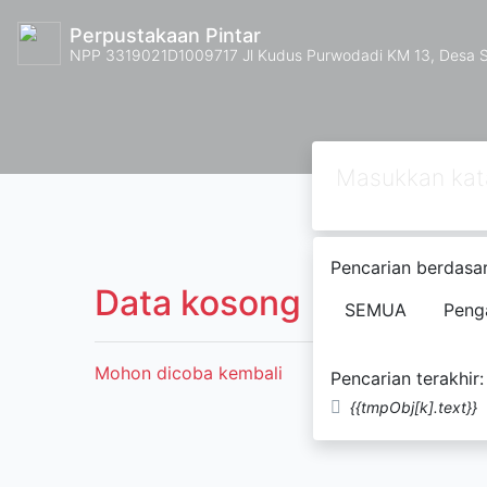
Perpustakaan Pintar
NPP 3319021D1009717 Jl Kudus Purwodadi KM 13, Desa
Pencarian berdasar
Data kosong
SEMUA
Peng
Mohon dicoba kembali
Pencarian terakhir:
{{tmpObj[k].text}}