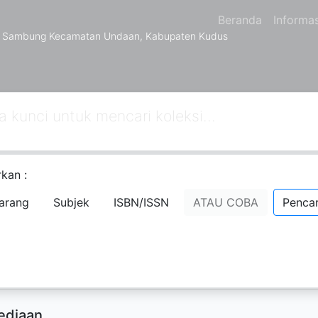
Beranda
Informas
a Sambung Kecamatan Undaan, Kabupaten Kudus
kan :
a Sekolah Sebagai Pemimpin Pembelaj
arang
Subjek
ISBN/ISSN
ATAU COBA
Pencar
Daryanto
- Nama Orang;
rsedia Deskripsi
ediaan