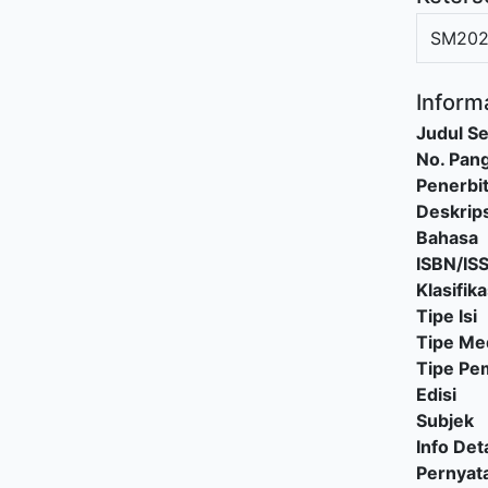
SM202
Informa
Judul Se
No. Pang
Penerbi
Deskrips
Bahasa
ISBN/IS
Klasifika
Tipe Isi
Tipe Me
Tipe P
Edisi
Subjek
Info Deta
Pernyat