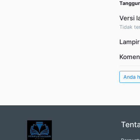
Tanggu
Versi l
Tidak ter
Lampir
Komen
Anda 
Tent