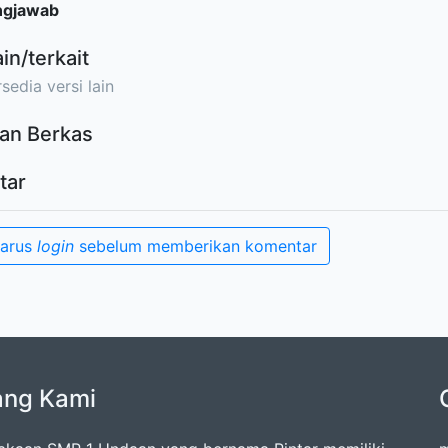
ngjawab
ain/terkait
sedia versi lain
an Berkas
tar
harus
login
sebelum memberikan komentar
ang Kami