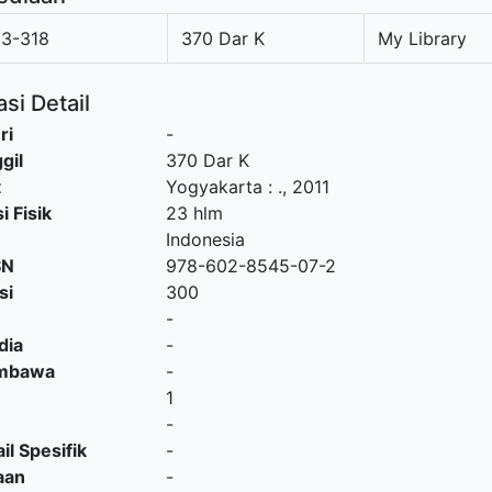
3-318
370 Dar K
My Library
si Detail
ri
-
gil
370 Dar K
t
Yogyakarta
:
.,
2011
i Fisik
23 hlm
Indonesia
SN
978-602-8545-07-2
si
300
-
dia
-
embawa
-
1
-
il Spesifik
-
aan
-