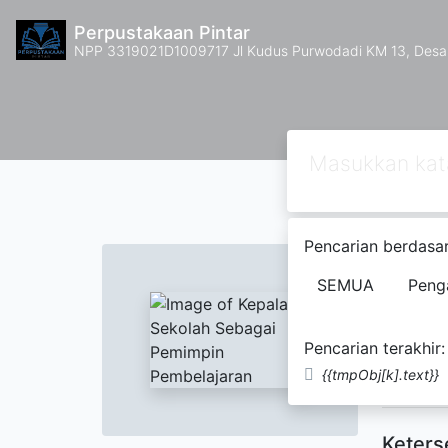
Perpustakaan Pintar
NPP 3319021D1009717 Jl Kudus Purwodadi KM 13, Des
Pencarian berdasar
Text
Kepal
SEMUA
Peng
Drs. 
Pencarian terakhir:
{{tmpObj[k].text}}
Tidak Te
Keters