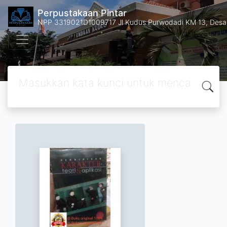
Perpustakaan Pintar
NPP 3319021D1009717 Jl Kudus Purwodadi KM 13, Des