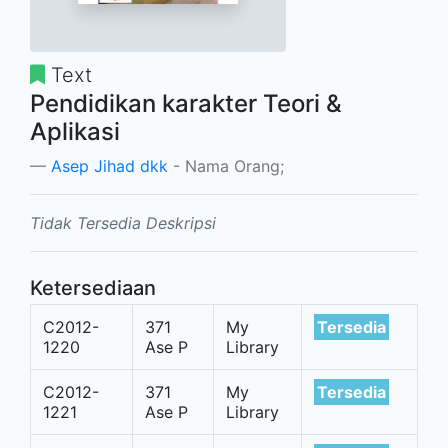
Text
Pendidikan karakter Teori &
Aplikasi
Asep Jihad dkk
- Nama Orang;
Tidak Tersedia Deskripsi
Ketersediaan
C2012-
371
My
Tersedia
1220
Ase P
Library
C2012-
371
My
Tersedia
1221
Ase P
Library