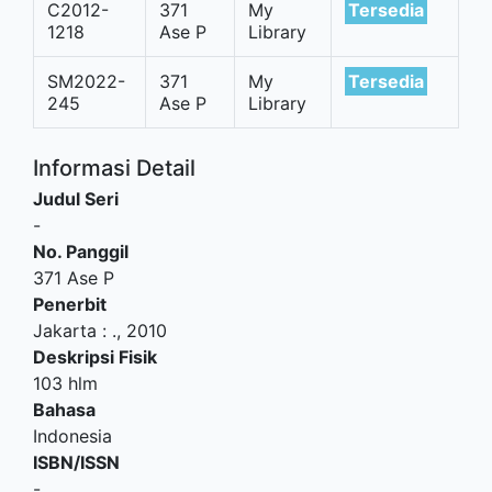
C2012-
371
My
Tersedia
1218
Ase P
Library
SM2022-
371
My
Tersedia
245
Ase P
Library
Informasi Detail
Judul Seri
-
No. Panggil
371 Ase P
Penerbit
Jakarta
:
.,
2010
Deskripsi Fisik
103 hlm
Bahasa
Indonesia
ISBN/ISSN
-