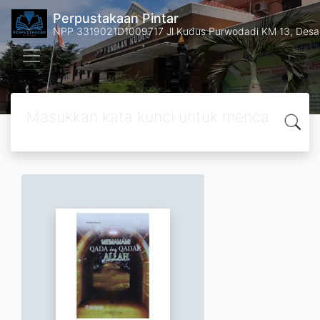
Perpustakaan Pintar
NPP 3319021D1009717 Jl Kudus Purwodadi KM 13, Des