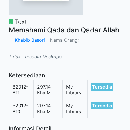
Text
Memahami Qada dan Qadar Allah
Khabib Basori
- Nama Orang;
Tidak Tersedia Deskripsi
Ketersediaan
B2012-
297.14
My
Tersedia
811
Kha M
Library
B2012-
297.14
My
Tersedia
810
Kha M
Library
Informasi Detail